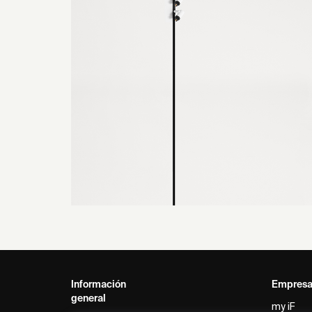
Información
Empres
general
my iF