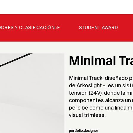
ORES Y CLASIFICACIÓN iF
STUDENT AWARD
Minimal Tr
Minimal Track, diseñado 
de Arkoslight -, es un sis
tensión (24V), donde la min
componentes alcanza un n
percibe como una línea mi
visual trimless.
portfolio.designer