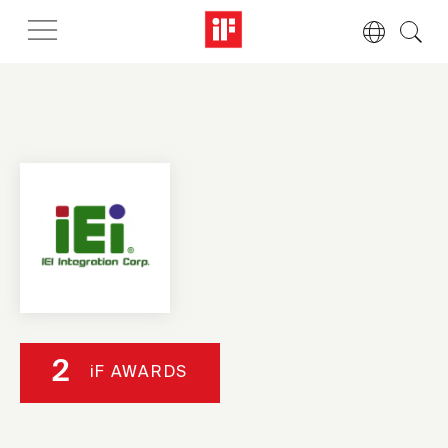
2
iF AWARDS