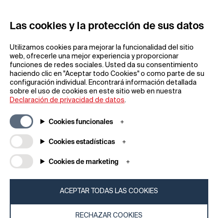
REGÍSTRESE
Las cookies y la protección de sus datos
Utilizamos cookies para mejorar la funcionalidad del sitio
web, ofrecerle una mejor experiencia y proporcionar
funciones de redes sociales. Usted da su consentimiento
haciendo clic en "Aceptar todo Cookies" o como parte de su
configuración individual. Encontrará información detallada
Información general
Empresa
sobre el uso de cookies en este sitio web en nuestra
Preguntas frecuentes
my iF
Declaración de privacidad de datos
.
Descargas
Noticias y
comunicados de
Condiciones generales
Cookies funcionales
prensa
Términos de la rifa
Aplicación iF Design
Cookies estadísticas
Aviso legal
Acerca de
Declaración de
Cookies de marketing
Póngase en contacto
protección de datos
con
Política de cookies
iF Design Foundation
ACEPTAR TODAS LAS COOKIES
iF Design Academy
RECHAZAR COOKIES