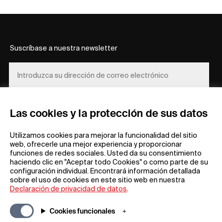
Suscríbase a nuestra newsletter
REGÍSTRESE
Las cookies y la protección de sus datos
Utilizamos cookies para mejorar la funcionalidad del sitio
web, ofrecerle una mejor experiencia y proporcionar
funciones de redes sociales. Usted da su consentimiento
haciendo clic en "Aceptar todo Cookies" o como parte de su
configuración individual. Encontrará información detallada
sobre el uso de cookies en este sitio web en nuestra
Información general
Empresa
Declaración de privacidad de datos
.
Preguntas frecuentes
my iF
Descargas
Noticias y
Cookies funcionales
comunicados de