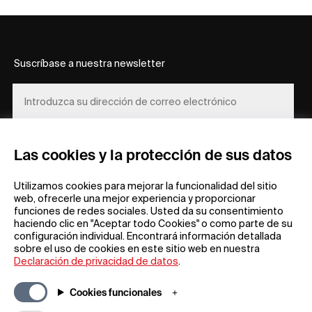
Suscríbase a nuestra newsletter
REGÍSTRESE
Las cookies y la protección de sus datos
Utilizamos cookies para mejorar la funcionalidad del sitio
web, ofrecerle una mejor experiencia y proporcionar
funciones de redes sociales. Usted da su consentimiento
haciendo clic en "Aceptar todo Cookies" o como parte de su
configuración individual. Encontrará información detallada
sobre el uso de cookies en este sitio web en nuestra
Información general
Empresa
Declaración de privacidad de datos
.
Preguntas frecuentes
my iF
Descargas
Noticias y
Cookies funcionales
comunicados de
Condiciones generales