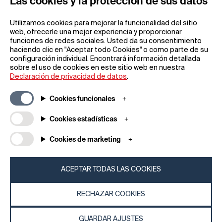
Las cookies y la protección de sus datos
Utilizamos cookies para mejorar la funcionalidad del sitio
web, ofrecerle una mejor experiencia y proporcionar
funciones de redes sociales. Usted da su consentimiento
haciendo clic en "Aceptar todo Cookies" o como parte de su
configuración individual. Encontrará información detallada
sobre el uso de cookies en este sitio web en nuestra
Información general
Empresa
Declaración de privacidad de datos
.
Preguntas frecuentes
my iF
Descargas
Noticias y
Cookies funcionales
comunicados de
Condiciones generales
prensa
Cookies estadísticas
Términos de la rifa
Acerca de
Aviso legal
Cookies de marketing
Póngase en contacto
Declaración de
con
protección de datos
iF Design Foundation
Política de cookies
ACEPTAR TODAS LAS COOKIES
iF Design Academy
RECHAZAR COOKIES
© 2026 iF Design
b0b15fef - 07/08/2026 07:46
GUARDAR AJUSTES