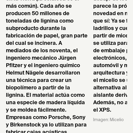
más común). Cada año se
parece la próx
producen 50 millones de
novedad en mat
toneladas de lignina como
que sí: Ya se f
subproducto durante la
ladrillos y cuero
fabricación de papel, gran parte
partir de micel
del cual se incinera. A
se utiliza para 
mediados de los noventa, el
de embalaje pa
ingeniero mecánico Jürgen
electrónicos, p
Pfitzer y el ingeniero químico
automóvil y mu
Helmut Nägele desarrollaron
arquitectura y 
una técnica para crear un
el micelio se ut
biopolímero a partir de la
alternativa al p
lignina. El material actúa como
aislante deriva
una especie de madera líquida
Además, no ard
y se moldea fácilmente.
el XPS.
Empresas como Porsche, Sony
Imagen: Micelio
y Birkenstock ya lo utilizan para
fabricar cajas acústicas,