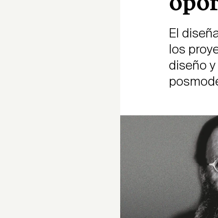
opor
El diseñ
los proy
diseño y
posmode