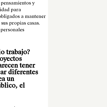
s pensamientos y
vidad para
 obligados a mantener
 sus propias casas.
s personales
io trabajo?
oyectos
parecen tener
zar diferentes
ea un
blico, el