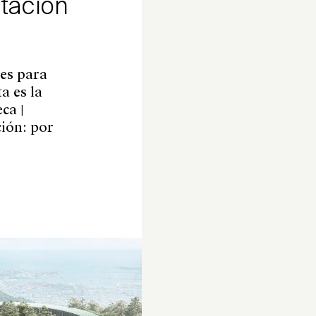
stación
nes para
a es la
ca |
ción: por