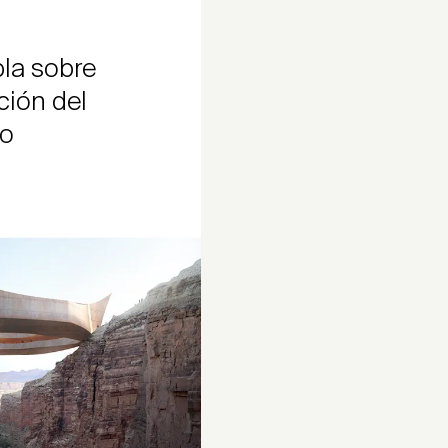
bla sobre
ción del
ño