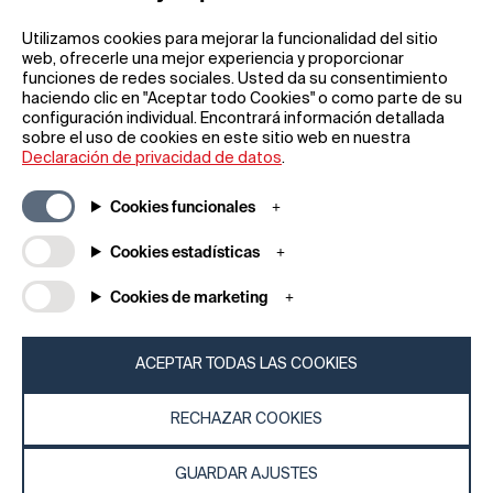
Utilizamos cookies para mejorar la funcionalidad del sitio
web, ofrecerle una mejor experiencia y proporcionar
funciones de redes sociales. Usted da su consentimiento
haciendo clic en "Aceptar todo Cookies" o como parte de su
configuración individual. Encontrará información detallada
sobre el uso de cookies en este sitio web en nuestra
Información general
Empresa
Declaración de privacidad de datos
.
Preguntas frecuentes
my iF
Descargas
Noticias y
Cookies funcionales
comunicados de
Condiciones generales
prensa
Cookies estadísticas
Términos de la rifa
Acerca de
Aviso legal
Cookies de marketing
Póngase en contacto
Declaración de
con
protección de datos
iF Design Foundation
Política de cookies
ACEPTAR TODAS LAS COOKIES
iF Design Academy
RECHAZAR COOKIES
© 2026 iF Design
b0b15fef - 09/08/2026 10:16
GUARDAR AJUSTES