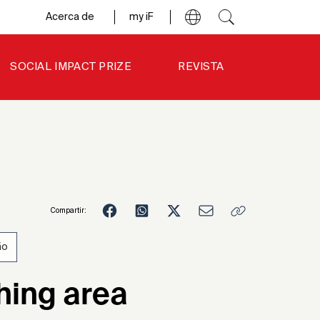
Acerca de
my iF
SOCIAL IMPACT PRIZE
REVISTA
Compartir:
ño
3
hing area