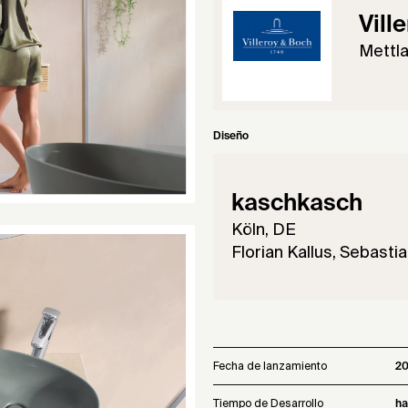
Vill
Mettl
Diseño
kaschkasch
Köln, DE
Florian Kallus, Sebasti
Fecha de lanzamiento
2
Tiempo de Desarrollo
ha