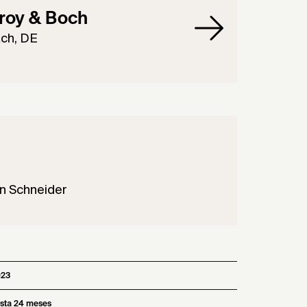
eroy & Boch
ach, DE
an Schneider
023
sta 24 meses