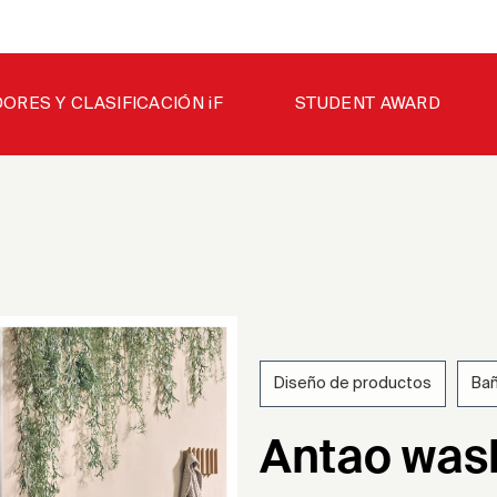
ORES Y CLASIFICACIÓN iF
STUDENT AWARD
Diseño de productos
Ba
202
Antao was