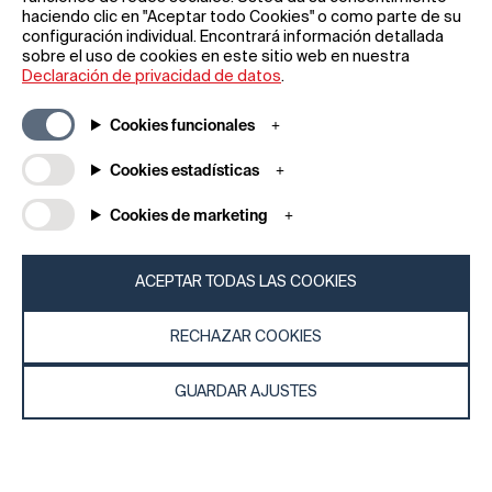
haciendo clic en "Aceptar todo Cookies" o como parte de su
configuración individual. Encontrará información detallada
sobre el uso de cookies en este sitio web en nuestra
Declaración de privacidad de datos
.
Suscríbase a nuestra newsletter
Cookies funcionales
Cookies estadísticas
REGÍSTRESE
Cookies de marketing
ACEPTAR TODAS LAS COOKIES
RECHAZAR COOKIES
Información general
Empresa
GUARDAR AJUSTES
Preguntas frecuentes
my iF
Descargas
Noticias y
comunicados de
Condiciones generales
prensa
Términos de la rifa