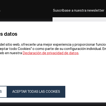
a
Suscríbase a nuestra newsletter
 y
ados de
us datos
n iF
del sitio web, ofrecerle una mejor experiencia y proporcionar funci
eptar todo Cookies" o como parte de su configuración individual. E
de
 web en nuestra
Declaración de privacidad de datos
.
 en
o con
n
ion
n
y
S
ACEPTAR TODAS LAS COOKIES