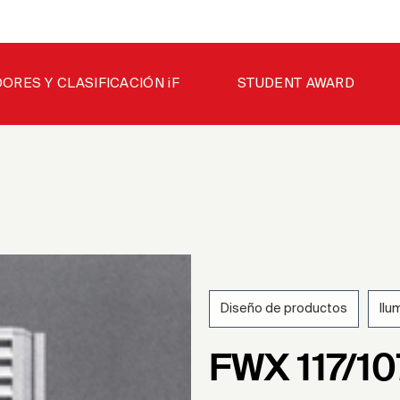
ORES Y CLASIFICACIÓN iF
STUDENT AWARD
Diseño de productos
Ilu
198
FWX 117/10