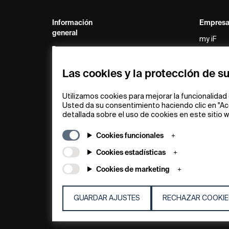
Información
Empres
general
my iF
Preguntas
Noticias
frecuentes
comunic
Descargas
prensa
Las cookies y la protección de s
Condiciones
Aplicació
generales
Design
Utilizamos cookies para mejorar la funcionalidad 
Usted da su consentimiento haciendo clic en "Ac
Términos de la rifa
Acerca 
detallada sobre el uso de cookies en este sitio
Aviso legal
Póngase
contact
Declaración de
Cookies funcionales
protección de
iF Desig
datos
Foundat
Cookies estadísticas
Política de cookies
iF Desig
Cookies de marketing
Academ
GUARDAR AJUSTES
RECHAZAR COOKIE
© 2026 iF Design
c6bea78d - 28/07/2026 08:45