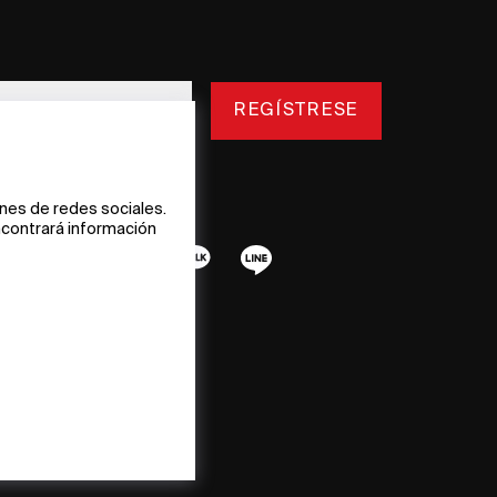
REGÍSTRESE
ones de redes sociales.
ncontrará información