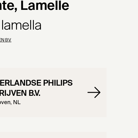
te, Lamelle
 lamella
N B.V.
ERLANDSE PHILIPS
IJVEN B.V.
oven, NL