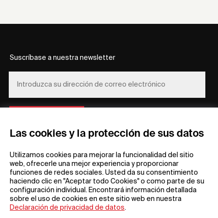
Suscríbase a nuestra newsletter
REGÍSTRESE
Las cookies y la protección de sus datos
Utilizamos cookies para mejorar la funcionalidad del sitio
web, ofrecerle una mejor experiencia y proporcionar
funciones de redes sociales. Usted da su consentimiento
haciendo clic en "Aceptar todo Cookies" o como parte de su
configuración individual. Encontrará información detallada
Información general
Empresa
sobre el uso de cookies en este sitio web en nuestra
Preguntas frecuentes
my iF
Declaración de privacidad de datos
.
Descargas
Noticias y