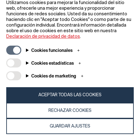
Utilizamos cookies para mejorar la funcionalidad del sitio
web, ofrecerle una mejor experiencia y proporcionar
funciones de redes sociales. Usted da su consentimiento
haciendo clic en "Aceptar todo Cookies" o como parte de su
configuración individual. Encontrará información detallada
Información general
Empresa
sobre el uso de cookies en este sitio web en nuestra
Preguntas frecuentes
my iF
Declaración de privacidad de datos
.
Descargas
Noticias y
comunicados de
Condiciones generales
Cookies funcionales
prensa
Términos de la rifa
Aplicación iF Design
Cookies estadísticas
Aviso legal
Acerca de
Declaración de
Cookies de marketing
Póngase en contacto
protección de datos
con
Política de cookies
iF Design Foundation
ACEPTAR TODAS LAS COOKIES
iF Design Academy
RECHAZAR COOKIES
© 2026 iF Design
c6bea78d - 28/07/2026 08:45
GUARDAR AJUSTES