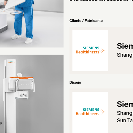
Cliente / Fabricante
Siem
Shang
Diseño
Siem
Shang
Sun Ta