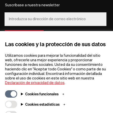
Suscríbase a nuestra newsletter
REGÍSTRESE
Las cookies y la protección de sus datos
Utilizamos cookies para mejorar la funcionalidad del sitio
web, ofrecerle una mejor experiencia y proporcionar
funciones de redes sociales. Usted da su consentimiento
haciendo clic en "Aceptar todo Cookies" o como parte de su
configuración individual. Encontrará información detallada
Información general
Empresa
sobre el uso de cookies en este sitio web en nuestra
Preguntas frecuentes
my iF
Declaración de privacidad de datos
.
Descargas
Noticias y
comunicados de
Condiciones generales
Cookies funcionales
prensa
Términos de la rifa
Aplicación iF Design
Cookies estadísticas
Aviso legal
Acerca de
Declaración de