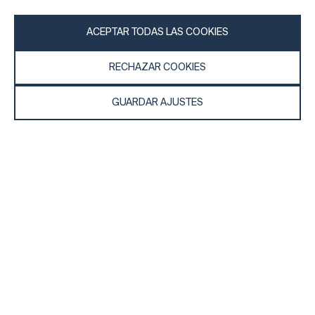
ACEPTAR TODAS LAS COOKIES
RECHAZAR COOKIES
Información general
Empresa
GUARDAR AJUSTES
Preguntas frecuentes
my iF
Descargas
Noticias y
comunicados de
Condiciones generales
prensa
Términos de la rifa
Aplicación iF Design
Aviso legal
Acerca de
Declaración de
Póngase en contacto
protección de datos
con
Política de cookies
iF Design Foundation
iF Design Academy
© 2026 iF Design