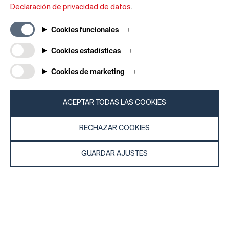
Declaración de privacidad de datos
.
Suscríbase a nuestra newsletter
Cookies funcionales
Cookies estadísticas
REGÍSTRESE
Cookies de marketing
ACEPTAR TODAS LAS COOKIES
RECHAZAR COOKIES
Información general
Empresa
GUARDAR AJUSTES
Preguntas frecuentes
my iF
Descargas
Noticias y
comunicados de
Condiciones generales
prensa
Términos de la rifa
Aplicación iF Design
Aviso legal
Acerca de
Declaración de