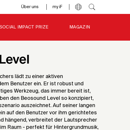
Über uns
my iF
SOCIAL IMPACT PRIZE
MAGAZIN
Level
ers lädt zu einer aktiven
em Benutzer ein. Er ist robust und
rtiges Werkzeug, das immer bereit ist,
aben den Beosound Level so konzipiert,
szenario auszeichnet. Auf seiner langen
 ein auf den Benutzer vor ihm gerichtetes
nd hängend, verbreitet der Lautsprecher
 im Raum - perfekt für Hintergrundmusik,