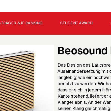
STRÄGER & iF RANKING
STUDENT AWARD
Beosound 
Das Design des Lautsprech
Auseinandersetzung mit d
langlebig, wie ein hochwe
benutzt zu werden. Wir h
dass er sich in jedem Hör
Kante stehend, liefert er
Klangerlebnis. An der Wa
seinen Klang gleichmäßig