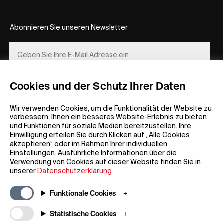
Abonnieren Sie unseren Newsletter
Cookies und der Schutz Ihrer Daten
REGISTRIEREN
Wir verwenden Cookies, um die Funktionalität der Website zu
verbessern, Ihnen ein besseres Website-Erlebnis zu bieten
und Funktionen für soziale Medien bereitzustellen. Ihre
Einwilligung erteilen Sie durch Klicken auf „Alle Cookies
akzeptieren“ oder im Rahmen Ihrer individuellen
Einstellungen. Ausführliche Informationen über die
Verwendung von Cookies auf dieser Website finden Sie in
Allgemeine Informationen
Unternehmen
unserer
Datenschutzerklärung
.
FAQ
my iF
Material zum Herunterladen
Newsroom /
Funktionale Cookies
Presse
Allgemeine
Geschäftsbedingungen
Über uns
Statistische Cookies