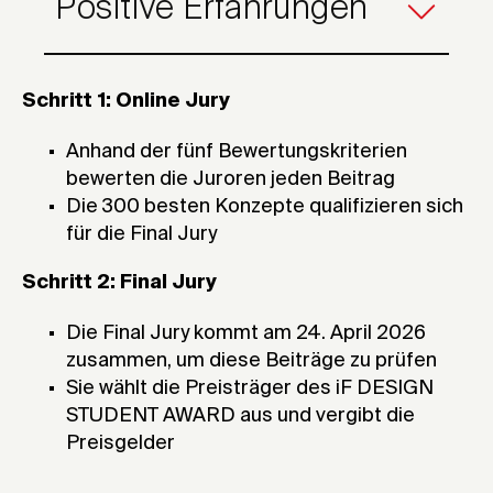
Positive Erfahrungen
Individuum, Gerechtigkeit
Sensibilität für kulturelle
und Fairness
Traditionen und
Bewusstsein für
Ist es wirtschaftlich sinnvoll?
Machtverhältnisse
Umweltstandards
Sorge um gemeinsame Ziele
Schritt 1: Online Jury
Effiziente Nutzung der
Soziale Verantwortung
und das Kollektiv
Ressourcen
Bewältigung sozialer
Schafft es eine positive
Anhand der fünf Bewertungskriterien
Machbarkeit und einfache
Konflikte durch Dialog
Erfahrung?
bewerten die Juroren jeden Beitrag
Umsetzung
Die 300 besten Konzepte qualifizieren sich
Langfristige Perspektive
Respekt vor dem Individuum,
für die Final Jury
Rentabilität
Gerechtigkeit und Fairness,
Schritt 2: Final Jury
positive Erfahrung und Spaß
Ästhetisches Potenzial,
Die Final Jury kommt am 24. April 2026
räumliches Ambiente
zusammen, um diese Beiträge zu prüfen
Soziale Verantwortung,
Sie wählt die Preisträger des iF DESIGN
Komfort und Vergnügen
STUDENT AWARD aus und vergibt die
Preisgelder