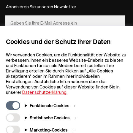
Abonnieren Sie unseren Newsletter
Cookies und der Schutz Ihrer Daten
REGISTRIEREN
Wir verwenden Cookies, um die Funktionalität der Website zu
verbessern, Ihnen ein besseres Website-Erlebnis zu bieten
und Funktionen für soziale Medien bereitzustellen. Ihre
Einwilligung erteilen Sie durch Klicken auf „Alle Cookies
akzeptieren“ oder im Rahmen Ihrer individuellen
Einstellungen. Ausführliche Informationen über die
Verwendung von Cookies auf dieser Website finden Sie in
Allgemeine Informationen
Unternehmen
unserer
Datenschutzerklärung
.
FAQ
my iF
Material zum Herunterladen
Newsroom /
Funktionale Cookies
Presse
Allgemeine
Geschäftsbedingungen
Über uns
Statistische Cookies
Teilnahmebedingungen für
Kontakt
Marketing-Cookies
Gewinnspiele
iF Design