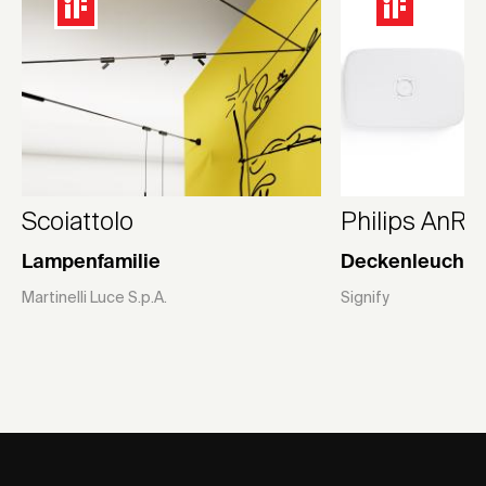
Scoiattolo
Philips AnRui
Lampenfamilie
Deckenleuchte f
Martinelli Luce S.p.A.
Signify