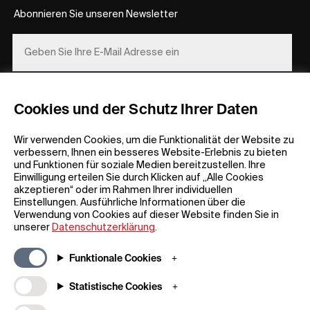
Abonnieren Sie unseren Newsletter
REGISTRIEREN
Cookies und der Schutz Ihrer Daten
Wir verwenden Cookies, um die Funktionalität der Website zu
verbessern, Ihnen ein besseres Website-Erlebnis zu bieten
und Funktionen für soziale Medien bereitzustellen. Ihre
Einwilligung erteilen Sie durch Klicken auf „Alle Cookies
akzeptieren“ oder im Rahmen Ihrer individuellen
Einstellungen. Ausführliche Informationen über die
Allgemeine Informationen
Unternehmen
Verwendung von Cookies auf dieser Website finden Sie in
FAQ
my iF
unserer
Datenschutzerklärung
.
Material zum Herunterladen
Newsroom /
Presse
Allgemeine
Funktionale Cookies
Geschäftsbedingungen
iF Design App
Statistische Cookies
Teilnahmebedingungen für
Über uns
Gewinnspiele
Kontakt