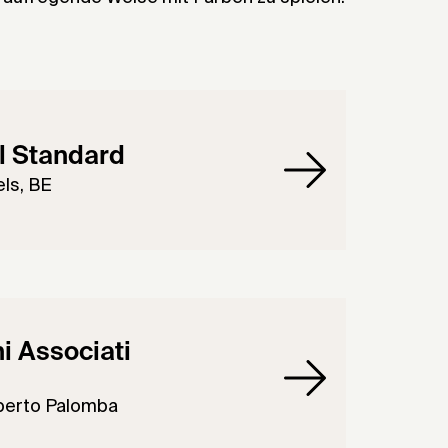
l Standard
ls, BE
i Associati
oberto Palomba