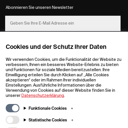
Abonnieren Sie unseren Newsletter
REGISTRIEREN
Cookies und der Schutz Ihrer Daten
Wir verwenden Cookies, um die Funktionalität der Website zu
verbessern, Ihnen ein besseres Website-Erlebnis zu bieten
und Funktionen für soziale Medien bereitzustellen. Ihre
Einwilligung erteilen Sie durch Klicken auf „Alle Cookies
akzeptieren“ oder im Rahmen Ihrer individuellen
Einstellungen. Ausführliche Informationen über die
Allgemeine Informationen
Unternehmen
Verwendung von Cookies auf dieser Website finden Sie in
FAQ
my iF
unserer
Datenschutzerklärung
.
Material zum Herunterladen
Newsroom /
Presse
Allgemeine
Funktionale Cookies
Geschäftsbedingungen
iF Design App
Statistische Cookies
Teilnahmebedingungen für
Über uns
Gewinnspiele
Kontakt