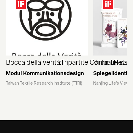
Bocca della Verità:Tripartite Communicat
Virtual Pets
Modul Kommunikationsdesign
Spiegelidentitä
Taiwan Textile Research Institute (TTRI)
Nanjing Life's View C