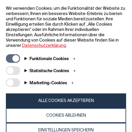
Wir verwenden Cookies, um die Funktionalität der Website zu
verbessern, Ihnen ein besseres Website-Erlebnis zu bieten
und Funktionen für soziale Medien bereitzustellen. Ihre
Einwilligung erteilen Sie durch Klicken auf „Alle Cookies
akzeptieren“ oder im Rahmen Ihrer individuellen
Einstellungen. Ausführliche Informationen über die
Allgemeine Informationen
Unternehmen
Verwendung von Cookies auf dieser Website finden Sie in
FAQ
my iF
unserer
Datenschutzerklärung
.
Material zum Herunterladen
Newsroom /
Presse
Allgemeine
Funktionale Cookies
Geschäftsbedingungen
iF Design App
Statistische Cookies
Teilnahmebedingungen für
Über uns
Gewinnspiele
Kontakt
Marketing-Cookies
Impressum
iF Design
Erklärung zum Datenschutz
Foundation
Cookie-Richtlinien
iF Design
ALLE COOKIES AKZEPTIEREN
Academy
COOKIES ABLEHNEN
© 2026 iF Design
c6bea78d - 28/07/2026 08:45
EINSTELLUNGEN SPEICHERN