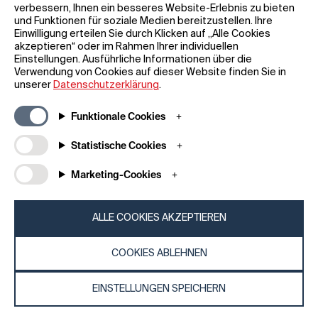
verbessern, Ihnen ein besseres Website-Erlebnis zu bieten
und Funktionen für soziale Medien bereitzustellen. Ihre
Einwilligung erteilen Sie durch Klicken auf „Alle Cookies
akzeptieren“ oder im Rahmen Ihrer individuellen
Einstellungen. Ausführliche Informationen über die
Allgemeine Informationen
Unternehmen
Verwendung von Cookies auf dieser Website finden Sie in
FAQ
my iF
unserer
Datenschutzerklärung
.
Material zum Herunterladen
Newsroom /
Presse
Allgemeine
Funktionale Cookies
Geschäftsbedingungen
iF Design App
Statistische Cookies
Teilnahmebedingungen für
Über uns
Gewinnspiele
Kontakt
Marketing-Cookies
Impressum
iF Design
Erklärung zum Datenschutz
Foundation
Cookie-Richtlinien
iF Design
ALLE COOKIES AKZEPTIEREN
Academy
COOKIES ABLEHNEN
© 2026 iF Design
c6bea78d - 28/07/2026 08:45
EINSTELLUNGEN SPEICHERN