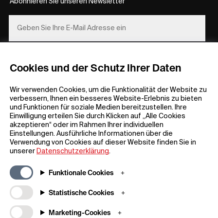
Abonnieren Sie unseren Newsletter
REGISTRIEREN
Cookies und der Schutz Ihrer Daten
Wir verwenden Cookies, um die Funktionalität der Website zu
verbessern, Ihnen ein besseres Website-Erlebnis zu bieten
und Funktionen für soziale Medien bereitzustellen. Ihre
Einwilligung erteilen Sie durch Klicken auf „Alle Cookies
akzeptieren“ oder im Rahmen Ihrer individuellen
Einstellungen. Ausführliche Informationen über die
Allgemeine Informationen
Unternehmen
Verwendung von Cookies auf dieser Website finden Sie in
FAQ
my iF
unserer
Datenschutzerklärung
.
Material zum Herunterladen
Newsroom /
Presse
Allgemeine
Funktionale Cookies
Geschäftsbedingungen
iF Design App
Statistische Cookies
Teilnahmebedingungen für
Über uns
Gewinnspiele
Kontakt
Marketing-Cookies
Impressum
iF Design