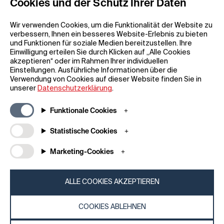
Cookies und der Schutz Ihrer Daten
Wir verwenden Cookies, um die Funktionalität der Website zu
verbessern, Ihnen ein besseres Website-Erlebnis zu bieten
und Funktionen für soziale Medien bereitzustellen. Ihre
Einwilligung erteilen Sie durch Klicken auf „Alle Cookies
akzeptieren“ oder im Rahmen Ihrer individuellen
Einstellungen. Ausführliche Informationen über die
Allgemeine Informationen
Unternehmen
Verwendung von Cookies auf dieser Website finden Sie in
FAQ
my iF
unserer
Datenschutzerklärung
.
Material zum Herunterladen
Newsroom /
Presse
Allgemeine
Funktionale Cookies
Geschäftsbedingungen
iF Design App
Statistische Cookies
Teilnahmebedingungen für
Über uns
Gewinnspiele
Kontakt
Marketing-Cookies
Impressum
iF Design
Erklärung zum Datenschutz
Foundation
Cookie-Richtlinien
iF Design
ALLE COOKIES AKZEPTIEREN
Academy
COOKIES ABLEHNEN
© 2026 iF Design