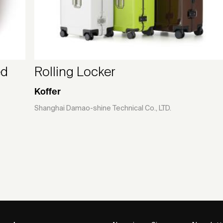
ed
Rolling Locker
Koffer
Shanghai Damao-shine Technical Co., LTD.