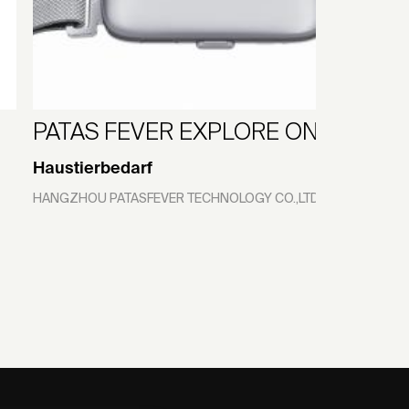
PATAS FEVER EXPLORE ONE
Haustierbedarf
HANGZHOU PATASFEVER TECHNOLOGY CO.,LTD