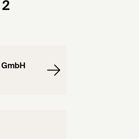
 2
d GmbH