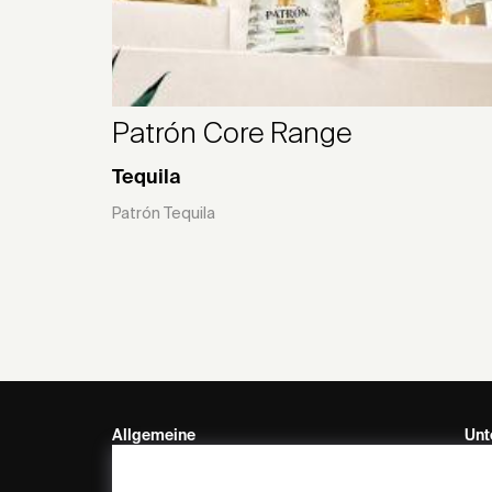
Patrón Core Range
Tequila
Patrón Tequila
Allgemeine
Unt
Informationen
my 