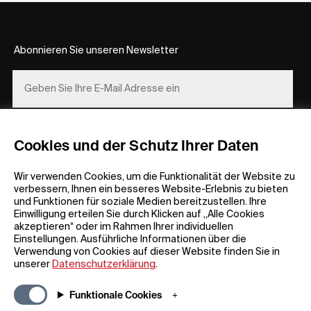
Abonnieren Sie unseren Newsletter
REGISTRIEREN
Cookies und der Schutz Ihrer Daten
Wir verwenden Cookies, um die Funktionalität der Website zu
verbessern, Ihnen ein besseres Website-Erlebnis zu bieten
und Funktionen für soziale Medien bereitzustellen. Ihre
Einwilligung erteilen Sie durch Klicken auf „Alle Cookies
akzeptieren“ oder im Rahmen Ihrer individuellen
Einstellungen. Ausführliche Informationen über die
Allgemeine Informationen
Unternehmen
Verwendung von Cookies auf dieser Website finden Sie in
FAQ
my iF
unserer
Datenschutzerklärung
.
Material zum Herunterladen
Newsroom /
Presse
Allgemeine
Funktionale Cookies
Geschäftsbedingungen
iF Design App