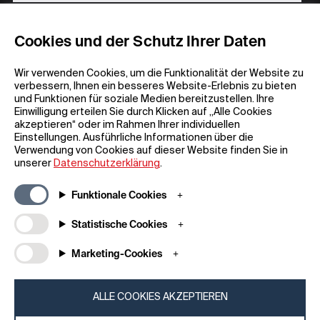
REGISTRIEREN
Cookies und der Schutz Ihrer Daten
Wir verwenden Cookies, um die Funktionalität der Website zu
verbessern, Ihnen ein besseres Website-Erlebnis zu bieten
und Funktionen für soziale Medien bereitzustellen. Ihre
Einwilligung erteilen Sie durch Klicken auf „Alle Cookies
akzeptieren“ oder im Rahmen Ihrer individuellen
Einstellungen. Ausführliche Informationen über die
Allgemeine Informationen
Unternehmen
Verwendung von Cookies auf dieser Website finden Sie in
FAQ
my iF
unserer
Datenschutzerklärung
.
Material zum Herunterladen
Newsroom /
Presse
Allgemeine
Funktionale Cookies
Geschäftsbedingungen
iF Design App
Statistische Cookies
Teilnahmebedingungen für
Über uns
Gewinnspiele
Kontakt
Marketing-Cookies
Impressum
iF Design
Erklärung zum Datenschutz
Foundation
Cookie-Richtlinien
iF Design
ALLE COOKIES AKZEPTIEREN
Academy