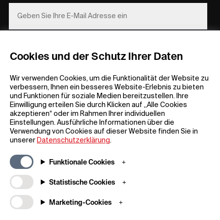
REGISTRIEREN
Cookies und der Schutz Ihrer Daten
Wir verwenden Cookies, um die Funktionalität der Website zu
verbessern, Ihnen ein besseres Website-Erlebnis zu bieten
und Funktionen für soziale Medien bereitzustellen. Ihre
Einwilligung erteilen Sie durch Klicken auf „Alle Cookies
akzeptieren“ oder im Rahmen Ihrer individuellen
Einstellungen. Ausführliche Informationen über die
Allgemeine Informationen
Unternehmen
Verwendung von Cookies auf dieser Website finden Sie in
FAQ
my iF
unserer
Datenschutzerklärung
.
Material zum Herunterladen
Newsroom /
Presse
Allgemeine
Funktionale Cookies
Geschäftsbedingungen
iF Design App
Statistische Cookies
Teilnahmebedingungen für
Über uns
Gewinnspiele
Kontakt
Marketing-Cookies
Impressum
iF Design
Erklärung zum Datenschutz
Foundation