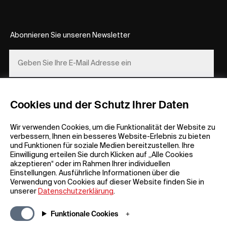
Abonnieren Sie unseren Newsletter
REGISTRIEREN
Cookies und der Schutz Ihrer Daten
Wir verwenden Cookies, um die Funktionalität der Website zu
verbessern, Ihnen ein besseres Website-Erlebnis zu bieten
und Funktionen für soziale Medien bereitzustellen. Ihre
Einwilligung erteilen Sie durch Klicken auf „Alle Cookies
akzeptieren“ oder im Rahmen Ihrer individuellen
Einstellungen. Ausführliche Informationen über die
Allgemeine Informationen
Unternehmen
Verwendung von Cookies auf dieser Website finden Sie in
FAQ
my iF
unserer
Datenschutzerklärung
.
Material zum Herunterladen
Newsroom /
Presse
Allgemeine
Funktionale Cookies
Geschäftsbedingungen
iF Design App