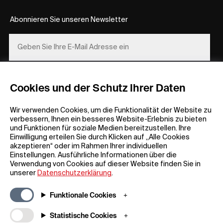
Abonnieren Sie unseren Newsletter
REGISTRIEREN
Cookies und der Schutz Ihrer Daten
Wir verwenden Cookies, um die Funktionalität der Website zu
verbessern, Ihnen ein besseres Website-Erlebnis zu bieten
und Funktionen für soziale Medien bereitzustellen. Ihre
Einwilligung erteilen Sie durch Klicken auf „Alle Cookies
akzeptieren“ oder im Rahmen Ihrer individuellen
Einstellungen. Ausführliche Informationen über die
Allgemeine Informationen
Unternehmen
Verwendung von Cookies auf dieser Website finden Sie in
FAQ
my iF
unserer
Datenschutzerklärung
.
Material zum Herunterladen
Newsroom /
Presse
Allgemeine
Funktionale Cookies
Geschäftsbedingungen
iF Design App
Statistische Cookies
Teilnahmebedingungen für
Über uns