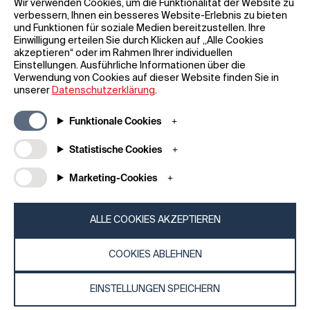
Wir verwenden Cookies, um die Funktionalität der Website zu
verbessern, Ihnen ein besseres Website-Erlebnis zu bieten
und Funktionen für soziale Medien bereitzustellen. Ihre
Einwilligung erteilen Sie durch Klicken auf „Alle Cookies
akzeptieren“ oder im Rahmen Ihrer individuellen
Einstellungen. Ausführliche Informationen über die
Allgemeine Informationen
Unternehmen
Verwendung von Cookies auf dieser Website finden Sie in
FAQ
my iF
unserer
Datenschutzerklärung
.
Material zum Herunterladen
Newsroom /
Presse
Allgemeine
Funktionale Cookies
Geschäftsbedingungen
iF Design App
Statistische Cookies
Teilnahmebedingungen für
Über uns
Gewinnspiele
Kontakt
Marketing-Cookies
Impressum
iF Design
Erklärung zum Datenschutz
Foundation
Cookie-Richtlinien
iF Design
ALLE COOKIES AKZEPTIEREN
Academy
COOKIES ABLEHNEN
© 2026 iF Design
c6bea78d - 28/07/2026 08:45
EINSTELLUNGEN SPEICHERN