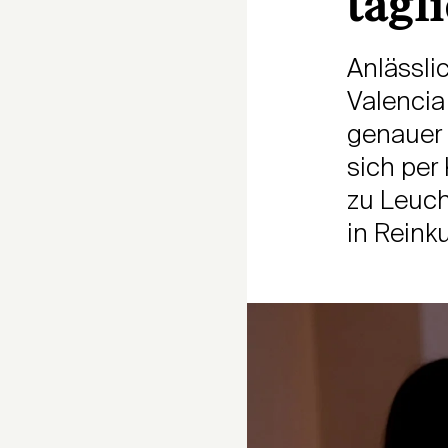
tägl
Anlässli
Valencia
genauer 
sich per
zu Leucht
in Reinku