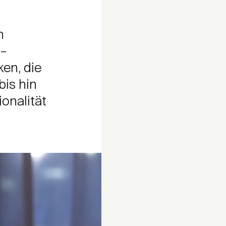
n
 –
ken, die
bis hin
ionalität