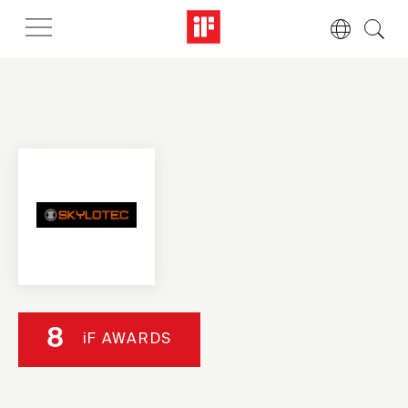
8
iF AWARDS