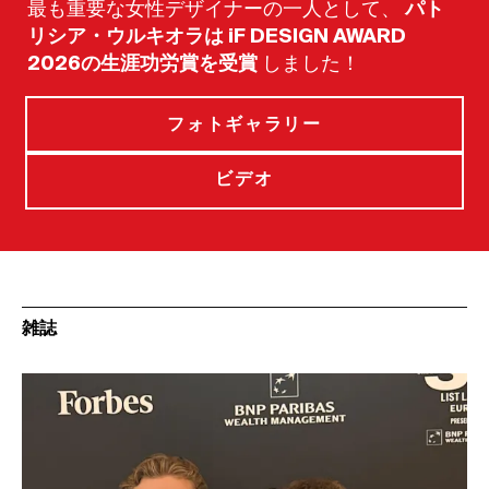
最も重要な女性デザイナーの一人として、
パト
リシア・ウルキオラは iF DESIGN AWARD
2026の生涯功労賞を受賞
しました！
フォトギャラリー
ビデオ
雑誌