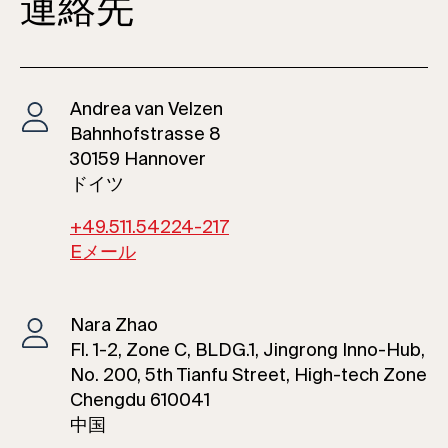
連絡先
Andrea van Velzen
Bahnhofstrasse 8
30159 Hannover
ドイツ
+49.511.54224-217
Eメール
Nara Zhao
Fl. 1-2, Zone C, BLDG.1, Jingrong Inno-Hub,
No. 200, 5th Tianfu Street, High-tech Zone
Chengdu 610041
中国