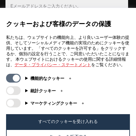
クッキーおよび客様のデータの保護
登録
私たちは、ウェブサイトの機能向上、より良いユーザー体験の提
供、そしてソーシャルメディア機能の実現のためにクッキーを使
用しています。 「すべてのクッキーを許可する」をクリックす
るか、個別の設定を行うことで、ご同意いただいたことになりま
す。 本ウェブサイトにおけるクッキーの使用に関する詳細情報
は、
データ・プライバシー・ステートメント
をご覧ください。
一般情報
カンパニー
機能的なクッキー
FAQs
my iF
ダウンロード資料
ニュース / プレスリリース
統計クッキー
利用規約
iFについて
マーケティングクッキー
抽選規約
連絡先
法的情報
iFデザインファウンデーション
個人情報保護方針
iFデザインアカデミー
すべてのクッキーを受け入れる
クッキーポリシー