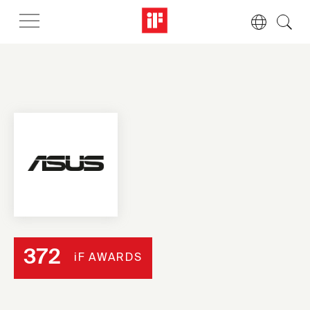
372
iF AWARDS