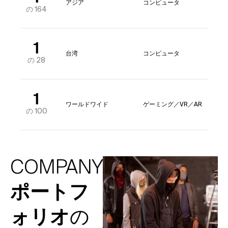
アジア
コンピュータ
の 164
1
台湾
コンピュータ
の 28
1
ワールドワイド
ゲーミング／VR／AR
の 100
COMPANY
ポートフ
ォリオ
の