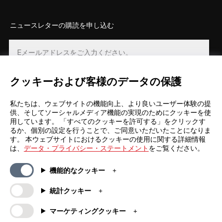
ニュースレターの購読を申し込む
クッキーおよび客様のデータの保護
登録
私たちは、ウェブサイトの機能向上、より良いユーザー体験の提
供、そしてソーシャルメディア機能の実現のためにクッキーを使
用しています。 「すべてのクッキーを許可する」をクリックす
るか、個別の設定を行うことで、ご同意いただいたことになりま
す。 本ウェブサイトにおけるクッキーの使用に関する詳細情報
は、
データ・プライバシー・ステートメント
をご覧ください。
一般情報
カンパニー
機能的なクッキー
FAQs
my iF
ダウンロード資料
ニュース / プレスリリース
統計クッキー
利用規約
iFデザインアプリ
マーケティングクッキー
抽選規約
iFについて