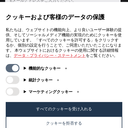
クッキーおよび客様のデータの保護
登録
私たちは、ウェブサイトの機能向上、より良いユーザー体験の提
供、そしてソーシャルメディア機能の実現のためにクッキーを使
用しています。 「すべてのクッキーを許可する」をクリックす
るか、個別の設定を行うことで、ご同意いただいたことになりま
す。 本ウェブサイトにおけるクッキーの使用に関する詳細情報
は、
データ・プライバシー・ステートメント
をご覧ください。
一般情報
カンパニー
機能的なクッキー
FAQs
my iF
ダウンロード資料
ニュース / プレスリリース
統計クッキー
利用規約
iFについて
マーケティングクッキー
抽選規約
連絡先
法的情報
iFデザインファウンデーション
個人情報保護方針
iFデザインアカデミー
すべてのクッキーを受け入れる
クッキーポリシー
クッキーを拒否する