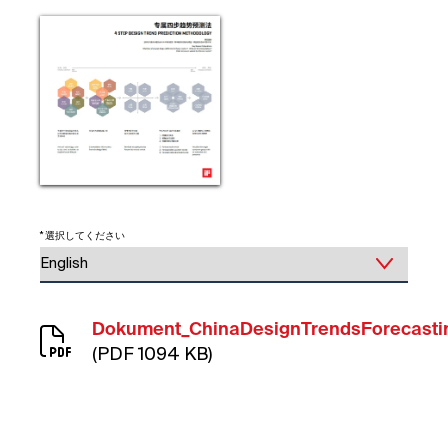
* 選択してください
Dokument_ChinaDesignTrendsForecasti
(PDF 1094 KB)