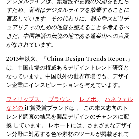
デジタルライフは、創造性や意義の欠如をもたら
すため、著者はデジタルライフを放棄することに
言及しています。その代わりに、都市型スピリチ
ュアリティのための地盤を整えることを考えるべ
きだ。中国神話の伝説の地である蓬莱山への言及
がなされています。
2013年以来、「China Design Trends Report」
は、中国市場の権威あるデザイントレンド研究と
なっています。中国以外の世界市場でも、デザイ
ン企業にインスピレーションを与えています。
フィリップス
、
ブラウン
、
レノボ
、
ハネウェル
などの
iF賞受賞ブランドは
、
この未来志向のト
レンド調査の結果を製品デザインのチャンスに変
換
しています。
レポートには、さまざまなデザイ
ン分野に対応する色や素材のツールが掲載されて