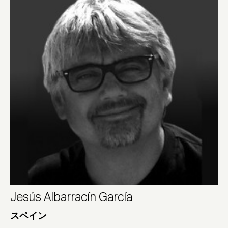
Jesús Albarracín García
スペイン