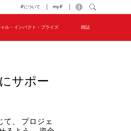
iFについて
my iF
シャル・インパクト・プライズ
雑誌
1年にサポー
を通じて、
プロジェ