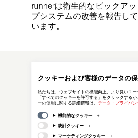
runnerは衛生的なピックアッ
プシステムの改善を報告し
います。
一般情報
カンパニー
FAQs
my iF
クッキーおよび客様のデータの保
ダウンロード
ニュース / プ
資料
ス
私たちは、ウェブサイトの機能向上、より良いユー
利用規約
iFについて
「すべてのクッキーを許可する」をクリックするか
ーの使用に関する詳細情報は、
データ・プライバシ
抽選規約
連絡先
法的情報
iFデザインフ
機能的なクッキー
ション
個人情報保護
方針
iFデザインア
統計クッキー
クッキーポリ
マーケティングクッキー