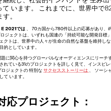
を継続し、社会的インパクトを
生み出
って
います。
これまでに、世界中で8
ます。
Z
E 2021では
、
70カ国から780件以上の応募があり、
ロジェクトは、いずれも国連の「持続可能な開発目標」
ェクトは、世界中の人々が生命の自然な基盤を維持しな
目的としています。
らゆる問題に関心を持つグローバルなオーディエンスにリー
されている31のプロジェクトを詳しく見て、インスピ
プロジェクトの
特別な
サクセスストーリーは
、
ソーシ
示して
います。
全対応プロジェクト：