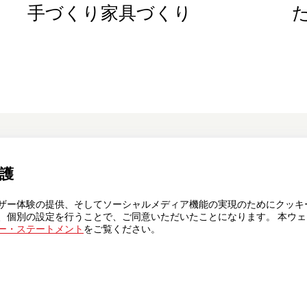
手づくり家具づくり
て
ニュースレターの購読を申し込む
護
レスリリー
ザー体験の提供、そしてソーシャルメディア機能の実現のためにクッキ
、個別の設定を行うことで、ご同意いただいたことになります。 本ウ
ー・ステートメント
をご覧ください。
ァウンデー
カデミー