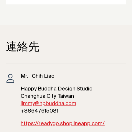
連絡先
Mr. I Chih Liao
Happy Buddha Design Studio
Changhua City, Taiwan
jimmy@hpbuddha.com
+88647615081
https://readygo.shoplineapp.com/