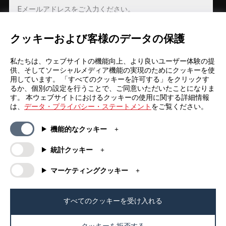
クッキーおよび客様のデータの保護
登録
私たちは、ウェブサイトの機能向上、より良いユーザー体験の提
供、そしてソーシャルメディア機能の実現のためにクッキーを使
用しています。 「すべてのクッキーを許可する」をクリックす
るか、個別の設定を行うことで、ご同意いただいたことになりま
す。 本ウェブサイトにおけるクッキーの使用に関する詳細情報
は、
データ・プライバシー・ステートメント
をご覧ください。
一般情報
カンパニー
機能的なクッキー
FAQs
my iF
ダウンロード資料
ニュース / プレスリリース
統計クッキー
利用規約
iFについて
マーケティングクッキー
抽選規約
連絡先
法的情報
iFデザインファウンデーション
個人情報保護方針
iFデザインアカデミー
すべてのクッキーを受け入れる
クッキーポリシー