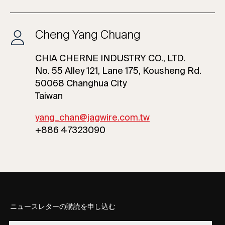
Cheng Yang Chuang
CHIA CHERNE INDUSTRY CO., LTD.
No. 55 Alley 121, Lane 175, Kousheng Rd.
50068 Changhua City
Taiwan
yang_chan@jagwire.com.tw
+886 47323090
ニュースレターの購読を申し込む