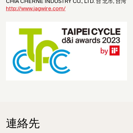
CHIA CHERNE INDUSTRY CO., LTD. 台
北市
, 台湾
http://www.jagwire.com/
連絡先