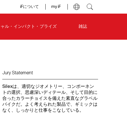
iFについて
my iF
シャル・インパクト・プライズ
雑誌
Jury Statement
Silexは、適切なジオメトリー、コンポーネン
トの選択、思慮深いディテール、そして目的に
合ったカラーチョイスを備えた素直なグラベル
バイクだ。よく考えられた製品で、ギミックは
なく、しっかりと仕事をこなしている。