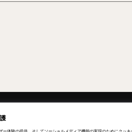
ニュースレターの購読を申し込む
護
レスリリー
ザー体験の提供、そしてソーシャルメディア機能の実現のためにクッキ