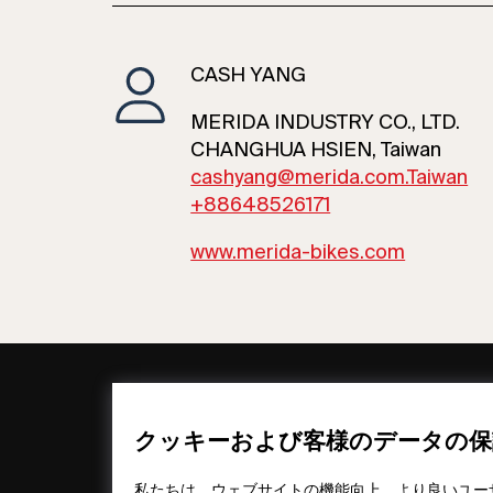
CASH YANG
MERIDA INDUSTRY CO., LTD.
CHANGHUA HSIEN, Taiwan
cashyang@merida.com.Taiwan
+88648526171
www.merida-bikes.com
一般情報
カンパニー
FAQs
my iF
クッキーおよび客様のデータの保
ダウンロード
ニュース / プ
資料
ス
私たちは、ウェブサイトの機能向上、より良いユー