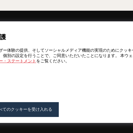
ニュースレターの購読を申し込む
護
レスリリー
ザー体験の提供、そしてソーシャルメディア機能の実現のためにクッキ
、個別の設定を行うことで、ご同意いただいたことになります。 本ウ
ー・ステートメント
をご覧ください。
ァウンデー
カデミー
べてのクッキーを受け入れる