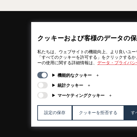
一般情報
カンパニー
FAQs
my iF
クッキーおよび客様のデータの保
ダウンロード
ニュース / プ
資料
ス
私たちは、ウェブサイトの機能向上、より良いユー
利用規約
iFについて
「すべてのクッキーを許可する」をクリックするか
ーの使用に関する詳細情報は、
データ・プライバシ
抽選規約
連絡先
法的情報
iFデザインフ
機能的なクッキー
ション
個人情報保護
方針
iFデザインア
統計クッキー
クッキーポリ
マーケティングクッキー
シー
設定の保存
クッキーを拒否する
す
© 2026 iF Design
b0b15fef - 08/08/2026 00:46