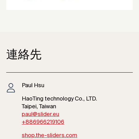
連絡先
Paul Hsu
HaoTing technology Co., LTD.
Taipei, Taiwan
paul@slider.eu
+886966219106
shop.the-sliders.com